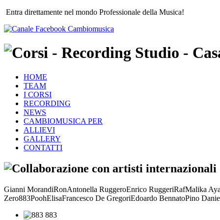
Entra direttamente nel mondo Professionale della Musica!
HOME
TEAM
I CORSI
RECORDING
NEWS
CAMBIOMUSICA PER
ALLIEVI
GALLERY
CONTATTI
Gianni Morandi
Ron
Antonella Ruggero
Enrico Ruggeri
Raf
Malika Ay
Zero
883
Pooh
Elisa
Francesco De Gregori
Edoardo Bennato
Pino Danie
883