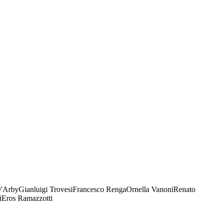
D'Arby
Gianluigi Trovesi
Francesco Renga
Ornella Vanoni
Renato
i
Eros Ramazzotti