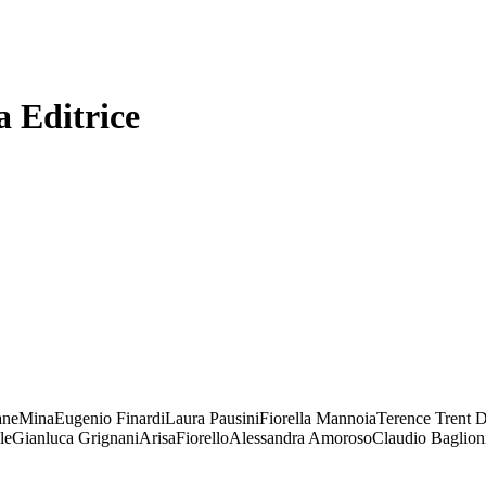
ane
Mina
Eugenio Finardi
Laura Pausini
Fiorella Mannoia
Terence Trent 
le
Gianluca Grignani
Arisa
Fiorello
Alessandra Amoroso
Claudio Baglion